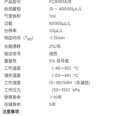
产品型号
FC8001A/B
检测量程
(0 ~ 40000)μL/L
气室体积
1ml
过载
60000μL/L
分辨率
20μL/L
响应时间
（
T
）
＜
15min
80
长期漂移
2%/
年
输出信号
线性
重复性
5%
信号值
工作温度
（
-40
～
60
）
℃
储存温度
（
-20
～
40
）
℃
工作湿度
(5~95)%RH
（非凝结）
工作压力
（
50~150
）
kPa
使用寿命
＞
10
年
存储寿命
5
年
注意事项